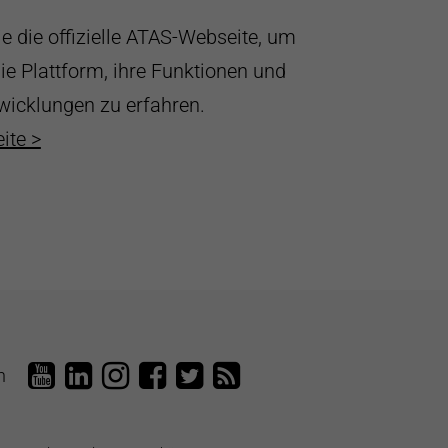
e die offizielle ATAS-Webseite, um
ie Plattform, ihre Funktionen und
twicklungen zu erfahren.
ite >
L
T
L
L
T
n
e
a
e
e
a
n
i
n
n
i
z
P
z
z
P
P
a
u
u
a