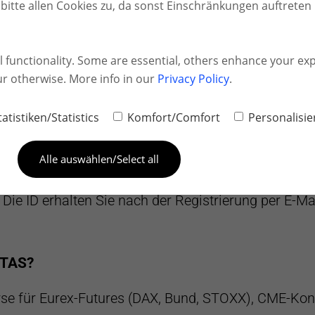
bitte allen Cookies zu, da sonst Einschränkungen auftreten
Jahre
ter Datenfeed für ATAS?
offiziell unterstützter Datenfeed-Anbieter für ATAS. 
ll functionality. Some are essential, others enhance your exp
ingerichtet. Eine vollständige Anleitung finden Si
ur otherwise. More info in our
Privacy Policy
.
tatistiken/Statistics
Komfort/Comfort
Personalisi
it 2002
d in ATAS ein?
Alle auswählen/Select all
 → TAI-PAN → Weiter. Dann Verbindungsname, ID 
ie ID erhalten Sie nach der Registrierung per E-Ma
ATAS?
rse für Eurex-Futures (DAX, Bund, STOXX), CME-Kon