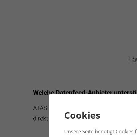
Tickdaten
3 
Häu
Tickdaten
Se
Welche Datenfeed-Anbieter unterst
ATAS unterstützt verschiedene Datenfeed
Cookies
direkt über Verbindungen → Hinzufüge
Unsere Seite benötigt Cookies fü