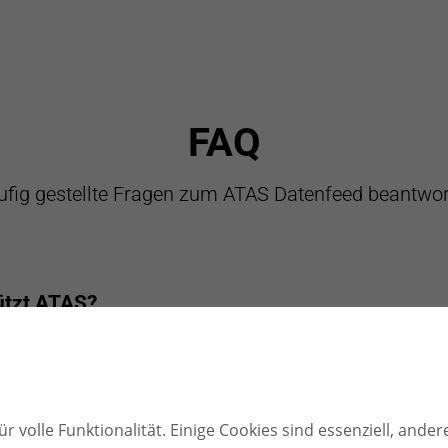
Jahre
FAQ
fig gestellte Fragen zum ATAS Datenfeed beantwor
it 2002
ützt ATAS?
-Anbieter. TAI-PAN ist offiziell in der
ATAS-Connec
n → TAI-PAN eingerichtet werden.
r volle Funktionalität. Einige Cookies sind essenziell, ander