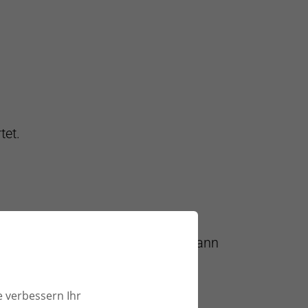
39€/MONAT
tet.
AUF ANFRAGE
tor-Dokumentation
gelistet und kann
e verbessern Ihr