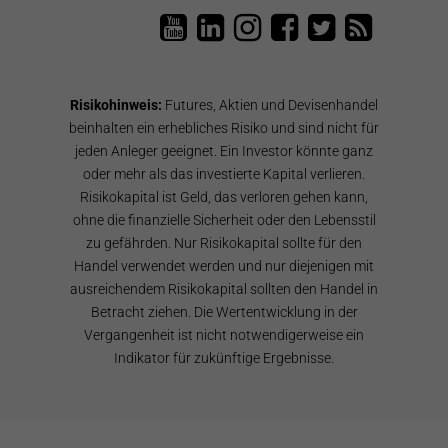
L
T
L
L
T
e
a
e
e
a
n
i
n
n
i
z
P
z
z
P
P
a
u
u
a
Risikohinweis:
Futures, Aktien und Devisenhandel
a
n
n
n
n
r
B
d
d
B
beinhalten ein erhebliches Risiko und sind nicht für
t
ö
P
P
l
jeden Anleger geeignet. Ein Investor könnte ganz
n
r
a
a
o
oder mehr als das investierte Kapital verlieren.
e
s
r
r
g
Risikokapital ist Geld, das verloren gehen kann,
r
e
t
t
R
a
n
n
n
S
ohne die finanzielle Sicherheit oder den Lebensstil
u
s
e
e
S
zu gefährden. Nur Risikokapital sollte für den
f
o
r
r
F
Handel verwendet werden und nur diejenigen mit
Y
f
a
a
e
o
t
u
u
e
ausreichendem Risikokapital sollten den Handel in
u
w
f
f
d
Betracht ziehen. Die Wertentwicklung in der
T
a
F
T
Vergangenheit ist nicht notwendigerweise ein
u
r
a
w
Indikator für zukünftige Ergebnisse.
b
e
c
i
e
a
e
t
u
b
t
f
o
e
I
o
r