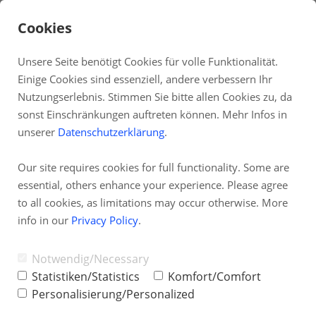
Cookies
Unsere Seite benötigt Cookies für volle Funktionalität.
Einige Cookies sind essenziell, andere verbessern Ihr
DE
Nutzungserlebnis. Stimmen Sie bitte allen Cookies zu, da
sonst Einschränkungen auftreten können. Mehr Infos in
Fernwartung
unserer
Datenschutzerklärung
.
Systemstatus
Our site requires cookies for full functionality. Some are
Fernwartung per
Partnerprogramm
essential, others enhance your experience. Please agree
TAI-PAN Inside
TeamViewer
to all cookies, as limitations may occur otherwise. More
info in our
Privacy Policy
.
Newsletter
Blog
Entwickelt für schnelle Hilfe: Weder
Notwendig/Necessary
Statistiken/Statistics
Komfort/Comfort
Installation noch Administratorrechte sind
Personalisierung/Personalized
für dieses Kundenmodul erforderlich.