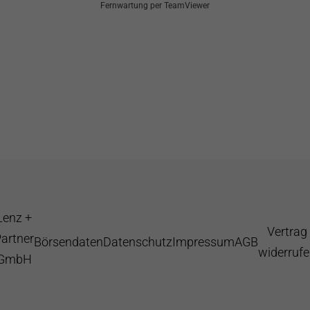
Fernwartung per TeamViewer
Lenz +
Vertrag
artner
Börsendaten
Datenschutz
Impressum
AGB
widerruf
GmbH