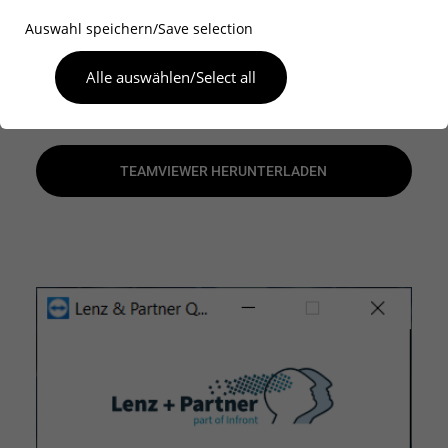
Einfach herunterladen, öffnen und Ihrem
Auswahl speichern/Save selection
Supporter die angezeigte ID sowie das
Alle auswählen/Select all
Passwort mitteilen.
TEAMVIEWER HERUNTERLADEN