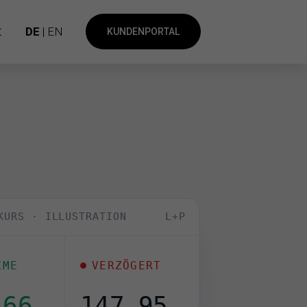
t
DE
| EN
KUNDENPORTAL
KURS · ILLUSTRATION
L+P
IME
VERZÖGERT
,75
147,95