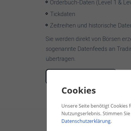
Orderbuch-Daten (Level 1 & Lev
Tickdaten
Zeitreihen und historische Date
Sie werden direkt von Börsen er
sogenannte Datenfeeds an Tradi
übertragen.
ZU DEN DATENFEEDS
›
Cookies
Unsere Seite benötigt Cookies fü
Nutzungserlebnis. Stimmen Sie 
Datenschutzerklärung
.