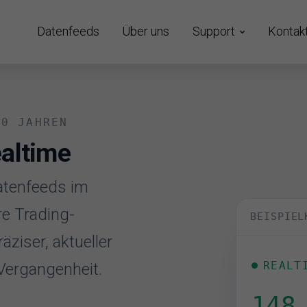
Datenfeeds
Über uns
Support
Kontak
30 JAHREN
altime
atenfeeds im
re Trading-
BEISPIEL
ziser, aktueller
REALT
 Vergangenheit.
148