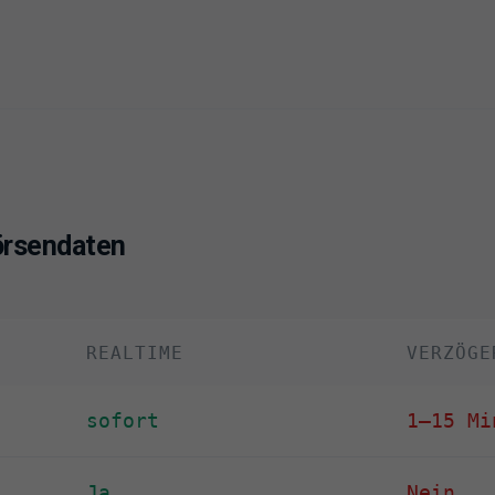
örsendaten
REALTIME
VERZÖGE
sofort
1–15 Mi
Ja
Nein