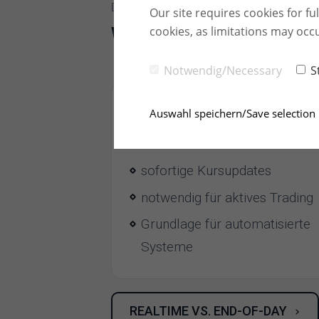
DREI KATEGORIEN
Our site requires cookies for fu
cookies, as limitations may occ
Welche Arten von Börsenda
Notwendig/Necessary
S
Auswahl speichern/Save selection
01 / Realtime
Realtime-Daten
sofortige Kursupdates
notwendig für aktives Trading
Grundlage für automatisierte
Systeme
REALTIME VS. END-OF-DAY
›