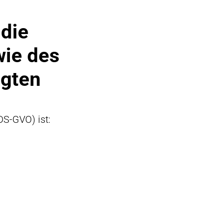
 die
wie des
agten
DS-GVO) ist: