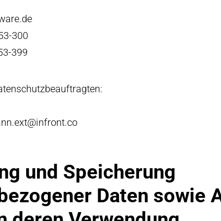
ware.de
153-300
153-399
atenschutzbeauftragten:
nn.ext@infront.co
ung und Speicherung
bezogener Daten sowie A
n deren Verwendung