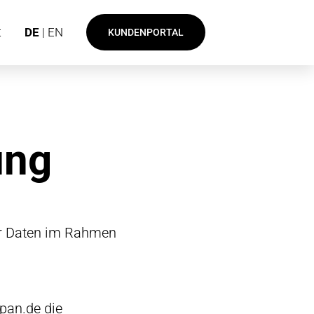
t
DE
| EN
KUNDENPORTAL
ung
er Daten im Rahmen
pan.de die