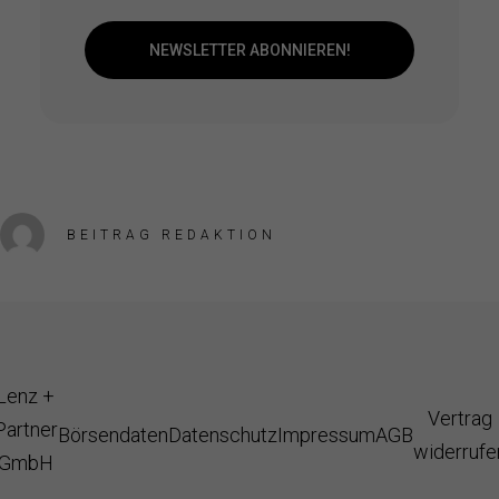
NEWSLETTER ABONNIEREN!
BEITRAG REDAKTION
Lenz +
Vertrag
Partner
Börsendaten
Datenschutz
Impressum
AGB
widerrufe
GmbH