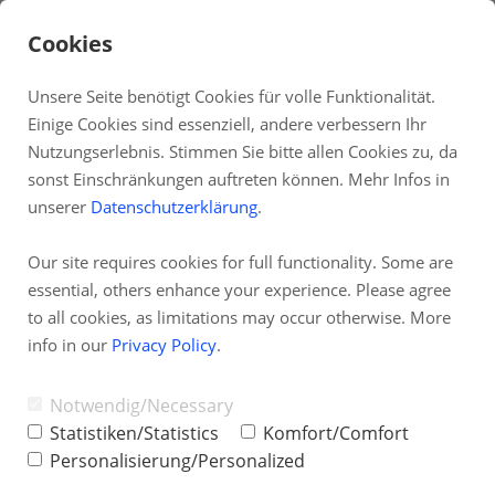
Cookies
Unsere Seite benötigt Cookies für volle Funktionalität.
Einige Cookies sind essenziell, andere verbessern Ihr
DE
Nutzungserlebnis. Stimmen Sie bitte allen Cookies zu, da
sonst Einschränkungen auftreten können. Mehr Infos in
Fernwartung
unserer
Datenschutzerklärung
.
Systemstatus
Our site requires cookies for full functionality. Some are
Partnerprogramm
essential, others enhance your experience. Please agree
TAI-PAN Inside
to all cookies, as limitations may occur otherwise. More
info in our
Privacy Policy
.
Newsletter
Blog
Notwendig/Necessary
Statistiken/Statistics
Komfort/Comfort
Personalisierung/Personalized