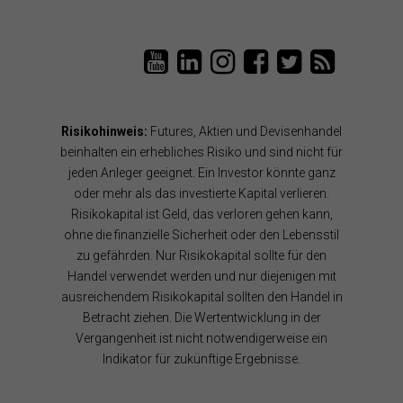
L
T
L
L
T
e
a
e
e
a
n
i
n
n
i
z
P
z
z
P
P
a
u
u
a
Risikohinweis:
Futures, Aktien und Devisenhandel
a
n
n
n
n
r
B
d
d
B
beinhalten ein erhebliches Risiko und sind nicht für
t
ö
P
P
l
jeden Anleger geeignet. Ein Investor könnte ganz
n
r
a
a
o
oder mehr als das investierte Kapital verlieren.
e
s
r
r
g
Risikokapital ist Geld, das verloren gehen kann,
r
e
t
t
R
a
n
n
n
S
ohne die finanzielle Sicherheit oder den Lebensstil
u
s
e
e
S
zu gefährden. Nur Risikokapital sollte für den
f
o
r
r
F
Handel verwendet werden und nur diejenigen mit
Y
f
a
a
e
o
t
u
u
e
ausreichendem Risikokapital sollten den Handel in
u
w
f
f
d
Betracht ziehen. Die Wertentwicklung in der
T
a
F
T
Vergangenheit ist nicht notwendigerweise ein
u
r
a
w
Indikator für zukünftige Ergebnisse.
b
e
c
i
e
a
e
t
u
b
t