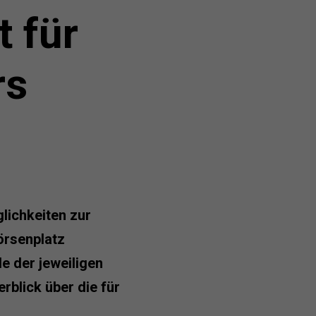
t für
rs
lichkeiten zur
örsenplatz
e der jeweiligen
blick über die für