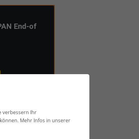
-PAN End-of
Link im Newsletter oder
d akzeptiert.
e verbessern Ihr
 können. Mehr Infos in unserer