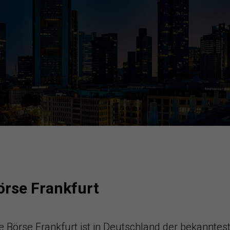
örse Frankfurt
te
Börse Frankfurt
ist in Deutschland der bekannte