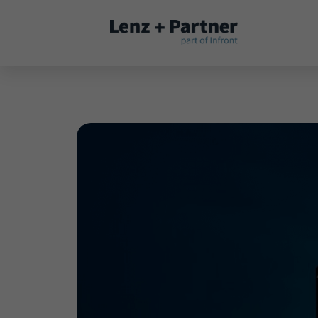
Fernwartung
Systemstatus
Partnerprogramm
TAI-PAN Inside
Newsletter
Blog