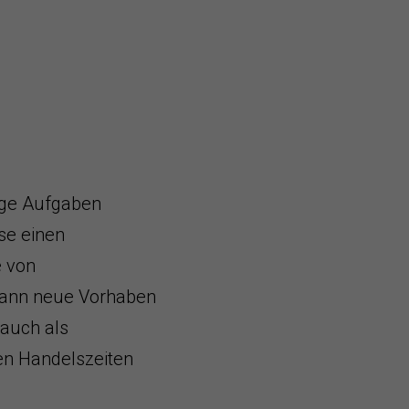
ige Aufgaben
rse einen
e von
dann neue Vorhaben
 auch als
en Handelszeiten