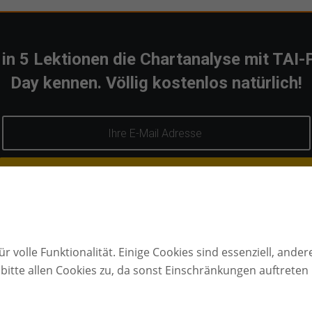
 in 5 Lektionen die Chartanalyse mit TAI
Day kennen. Völlig kostenlos natürlich!
TAI-PAN END-OF-DAY PRODUKT-TOUR STARTEN*
rzeit wieder von der Produkt-Tour abmelden. Klicken Sie dazu einfach auf den Abmelde-
ns eine E-Mail an: info@lp-software.de. Die
Datenschutzerklärung
haben Sie gelesen un
r volle Funktionalität. Einige Cookies sind essenziell, ander
bitte allen Cookies zu, da sonst Einschränkungen auftreten