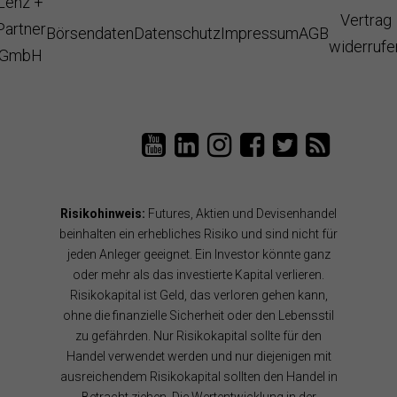
Lenz +
Vertrag
Partner
Börsendaten
Datenschutz
Impressum
AGB
widerrufe
GmbH
L
T
L
L
T
e
a
e
e
a
n
i
n
n
i
z
P
z
z
P
P
a
u
u
a
Risikohinweis:
Futures, Aktien und Devisenhandel
a
n
n
n
n
r
B
d
d
B
beinhalten ein erhebliches Risiko und sind nicht für
t
ö
P
P
l
jeden Anleger geeignet. Ein Investor könnte ganz
n
r
a
a
o
oder mehr als das investierte Kapital verlieren.
e
s
r
r
g
Risikokapital ist Geld, das verloren gehen kann,
r
e
t
t
R
a
n
n
n
S
ohne die finanzielle Sicherheit oder den Lebensstil
u
s
e
e
S
zu gefährden. Nur Risikokapital sollte für den
f
o
r
r
F
Handel verwendet werden und nur diejenigen mit
Y
f
a
a
e
o
t
u
u
e
ausreichendem Risikokapital sollten den Handel in
u
w
f
f
d