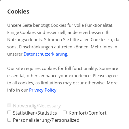
Cookies
Unsere Seite benötigt Cookies für volle Funktionalität.
Einige Cookies sind essenziell, andere verbessern Ihr
DE
Nutzungserlebnis. Stimmen Sie bitte allen Cookies zu, da
sonst Einschränkungen auftreten können. Mehr Infos in
Fernwartung
unserer
Datenschutzerklärung
.
Systemstatus
Our site requires cookies for full functionality. Some are
Partnerprogramm
essential, others enhance your experience. Please agree
TAI-PAN Inside
to all cookies, as limitations may occur otherwise. More
info in our
Privacy Policy
.
Newsletter
Blog
Notwendig/Necessary
Statistiken/Statistics
Komfort/Comfort
Personalisierung/Personalized