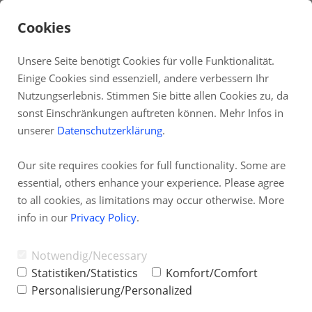
Cookies
Unsere Seite benötigt Cookies für volle Funktionalität.
Einige Cookies sind essenziell, andere verbessern Ihr
DE
Nutzungserlebnis. Stimmen Sie bitte allen Cookies zu, da
sonst Einschränkungen auftreten können. Mehr Infos in
Fernwartung
unserer
Datenschutzerklärung
.
Systemstatus
Our site requires cookies for full functionality. Some are
Partnerprogramm
essential, others enhance your experience. Please agree
TAI-PAN Inside
to all cookies, as limitations may occur otherwise. More
info in our
Privacy Policy
.
Newsletter
Blog
Notwendig/Necessary
Statistiken/Statistics
Komfort/Comfort
Personalisierung/Personalized