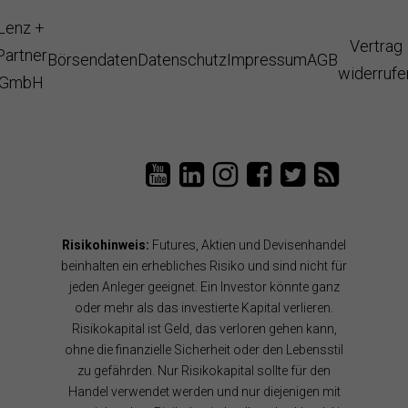
Lenz +
Vertrag
Partner
Börsendaten
Datenschutz
Impressum
AGB
widerrufe
GmbH
L
T
L
L
T
e
a
e
e
a
n
i
n
n
i
z
P
z
z
P
P
a
u
u
a
Risikohinweis:
Futures, Aktien und Devisenhandel
a
n
n
n
n
r
B
d
d
B
beinhalten ein erhebliches Risiko und sind nicht für
t
ö
P
P
l
jeden Anleger geeignet. Ein Investor könnte ganz
n
r
a
a
o
oder mehr als das investierte Kapital verlieren.
e
s
r
r
g
Risikokapital ist Geld, das verloren gehen kann,
r
e
t
t
R
a
n
n
n
S
ohne die finanzielle Sicherheit oder den Lebensstil
u
s
e
e
S
zu gefährden. Nur Risikokapital sollte für den
f
o
r
r
F
Handel verwendet werden und nur diejenigen mit
Y
f
a
a
e