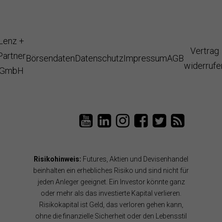
Lenz +
Vertrag
Partner
Börsendaten
Datenschutz
Impressum
AGB
widerrufe
GmbH
L
T
L
L
T
e
a
e
e
a
n
i
n
n
i
z
P
z
z
P
P
a
u
u
a
Risikohinweis:
Futures, Aktien und Devisenhandel
a
n
n
n
n
r
B
d
d
B
beinhalten ein erhebliches Risiko und sind nicht für
t
ö
P
P
l
jeden Anleger geeignet. Ein Investor könnte ganz
n
r
a
a
o
oder mehr als das investierte Kapital verlieren.
e
s
r
r
g
Risikokapital ist Geld, das verloren gehen kann,
r
e
t
t
R
a
n
n
n
S
ohne die finanzielle Sicherheit oder den Lebensstil