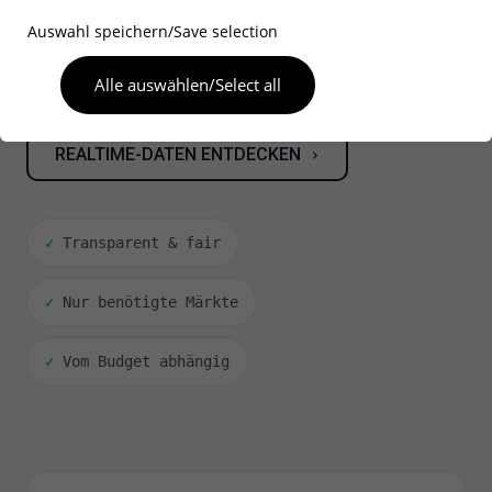
Auswahl eines Datenanbieters achten sollten.
Auswahl speichern/Save selection
Alle auswählen/Select all
FÜR 1 € TESTEN
›
REALTIME-DATEN ENTDECKEN
›
✓
Transparent & fair
✓
Nur benötigte Märkte
✓
Vom Budget abhängig