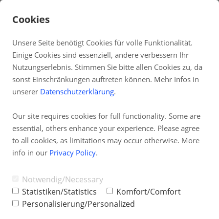
Cookies
Unsere Seite benötigt Cookies für volle Funktionalität.
Einige Cookies sind essenziell, andere verbessern Ihr
DE
Nutzungserlebnis. Stimmen Sie bitte allen Cookies zu, da
KOSTEN · LEITFADEN
sonst Einschränkungen auftreten können. Mehr Infos in
Fernwartung
Börsendaten Kosten
unserer
Datenschutzerklärung
.
Systemstatus
Was kosten Realtime-Daten, Datenfeeds
Our site requires cookies for full functionality. Some are
Partnerprogramm
und Marktdaten wirklich? Wer
essential, others enhance your experience. Please agree
TAI-PAN Inside
to all cookies, as limitations may occur otherwise. More
professionell analysiert oder aktiv handelt,
info in our
Privacy Policy
.
Newsletter
kommt früher oder später mit den Kosten
Blog
für Börsendaten in Berührung.
Notwendig/Necessary
Statistiken/Statistics
Komfort/Comfort
Dieser Leitfaden zeigt, welche Gebühren entstehen,
Personalisierung/Personalized
wovon sie abhängen und worauf Sie bei der