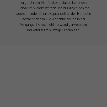
u
s
e
e
S
zu gefährden. Nur Risikokapital sollte für den
f
o
r
r
F
Handel verwendet werden und nur diejenigen mit
Y
f
a
a
e
o
t
u
u
e
ausreichendem Risikokapital sollten den Handel in
u
w
f
f
d
Betracht ziehen. Die Wertentwicklung in der
T
a
F
T
Vergangenheit ist nicht notwendigerweise ein
u
r
a
w
Indikator für zukünftige Ergebnisse.
b
e
c
i
e
a
e
t
u
b
t
f
o
e
I
o
r
n
k
s
t
a
g
r
a
m