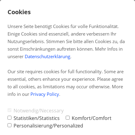
Cookies
Unsere Seite benötigt Cookies für volle Funktionalität.
Einige Cookies sind essenziell, andere verbessern Ihr
DE
Nutzungserlebnis. Stimmen Sie bitte allen Cookies zu, da
sonst Einschränkungen auftreten können. Mehr Infos in
Fernwartung
unserer
Datenschutzerklärung
.
Systemstatus
Our site requires cookies for full functionality. Some are
Partnerprogramm
essential, others enhance your experience. Please agree
TAI-PAN Inside
to all cookies, as limitations may occur otherwise. More
info in our
Privacy Policy
.
Newsletter
Blog
Notwendig/Necessary
Statistiken/Statistics
Komfort/Comfort
Personalisierung/Personalized