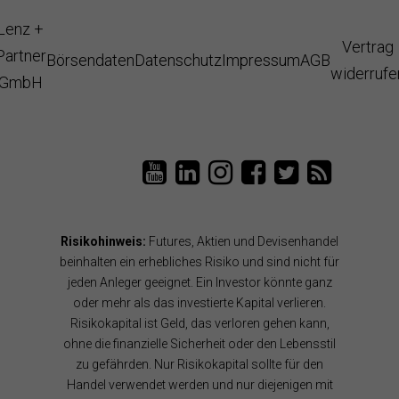
Lenz +
Vertrag
Partner
Börsendaten
Datenschutz
Impressum
AGB
widerrufe
GmbH
L
T
L
L
T
e
a
e
e
a
n
i
n
n
i
z
P
z
z
P
P
a
u
u
a
Risikohinweis:
Futures, Aktien und Devisenhandel
a
n
n
n
n
r
B
d
d
B
beinhalten ein erhebliches Risiko und sind nicht für
t
ö
P
P
l
jeden Anleger geeignet. Ein Investor könnte ganz
n
r
a
a
o
oder mehr als das investierte Kapital verlieren.
e
s
r
r
g
Risikokapital ist Geld, das verloren gehen kann,
r
e
t
t
R
a
n
n
n
S
ohne die finanzielle Sicherheit oder den Lebensstil
u
s
e
e
S
zu gefährden. Nur Risikokapital sollte für den
f
o
r
r
F
Handel verwendet werden und nur diejenigen mit
Y
f
a
a
e